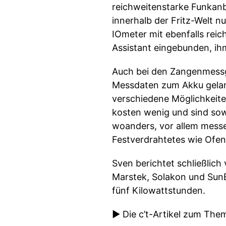
reichweitenstarke Funkanb
innerhalb der Fritz-Welt n
IOmeter mit ebenfalls re
Assistant eingebunden, ih
Auch bei den Zangenmessge
Messdaten zum Akku gelang
verschiedene Möglichkeite
kosten wenig und sind sowi
woanders, vor allem messen
Festverdrahtetes wie Ofen
Sven berichtet schließlich
Marstek, Solakon und SunE
fünf Kilowattstunden.
► Die c’t-Artikel zum Them