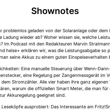
Shownotes
r problemlos geladen von der Solaranlage oder dem 
te Ladung wieder ab? Woher wissen sie, welche Leist
n? Im Podcast mit den Redakteuren Marvin Stratman
und heise+ erklären wir, was die Leistungsabgabe so
 man seine Akkus zu einem guten Einspeiseverhalten b
öglichkeiten: Eine manuelle Steuerung über Wenn-Dann
enstecker, eine Regelung per Zangenmessgerät im Ve
dem Stromzähler. Alle vier haben ihre ganz eigenen V
lären, warum die offiziellen Smart Meter, die man fü
 zur Akkuregelung geeignet sind.
 Leseköpfe ausprobiert: Das Interessante am Fritz!S