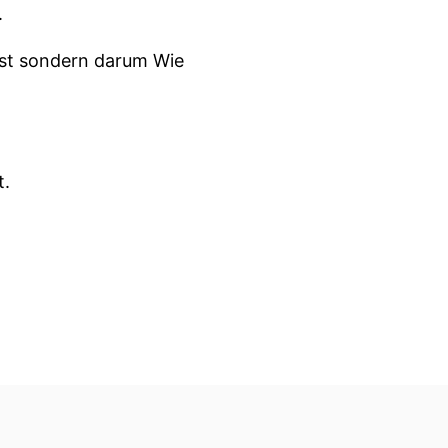
.
lbst sondern darum Wie
t.
er wie kriegt die wieder