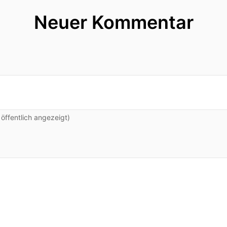
Neuer Kommentar
man da überhaupt eine Steuerung bei den PV-Akkus?
t.
ffentlich angezeigt)
cht man eine Steuerung?
st mal im Lauf der Sonde wie du gesagt hast.
s speisen dort ein.