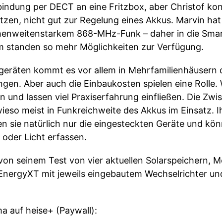
indung per DECT an eine Fritzbox, aber Christof kon
utzen, nicht gut zur Regelung eines Akkus. Marvin hat
ichenweitenstarkem 868-MHz-Funk – daher in die Sm
m standen so mehr Möglichkeiten zur Verfügung.
räten kommt es vor allem in Mehrfamilienhäusern d
en. Aber auch die Einbaukosten spielen eine Rolle. W
n und lassen viel Praxiserfahrung einfließen. Die Z
eso meist in Funkreichweite des Akkus im Einsatz. Ih
 sie natürlich nur die eingesteckten Geräte und könn
 oder Licht erfassen.
 von seinem Test von vier aktuellen Solarspeichern, 
nergyXT mit jeweils eingebautem Wechselrichter und
a auf heise+ (Paywall):