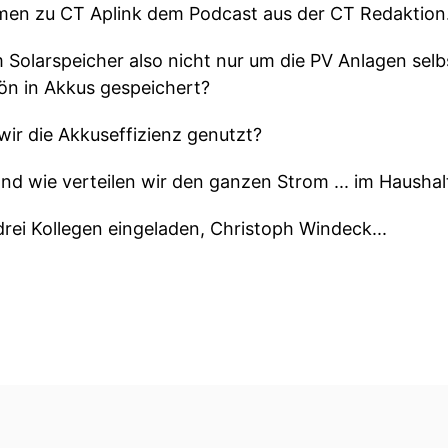
mmen zu CT Aplink dem Podcast aus der CT Redaktion
m Solarspeicher also nicht nur um die PV Anlagen se
ön in Akkus gespeichert?
r die Akkuseffizienz genutzt?
 Und wie verteilen wir den ganzen Strom ... im Haushal
rei Kollegen eingeladen, Christoph Windeck...
d Marvin Strahtmann.
 bei den Akkus ist ja voll kriegt man sie ganz gut ab