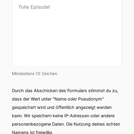
00:00:32: Ihr habt in der aktuellen CT-Ausgabe
ganz viel geschrieben über die Wallbox'n.
00:00:38: Zuerst mal vielleicht Wallbox', die
machen ja vor allem bei Privathäusern Sinn, also
bei gemieteten Einfamilienhäuseren,
Reihenhäusernen, Eigentumshäuserne... Wie
sieht's mit Tiefgaragen aus?
00:00:50: Da wollen wir heute nur kurz drüber
Mindestens 10 Zeichen
reden.
Durch das Abschicken des Formulars stimmst du zu,
00:00:52: Könnt ihr ein, zwei Sätzen was zu
dass der Wert unter "Name oder Pseudonym"
Tiefkaragen in mehr Familienhäusaren sagen?
gespeichert wird und öffentlich angezeigt werden
00:00:56: Wer will?
kann. Wir speichern keine IP-Adressen oder andere
personenbezogene Daten. Die Nutzung deines echten
00:00:57: Ist ein bisschen kompliziert weil so
Namens ist freiwillig.
eine Wallbox ziemlich viel Strom zieht.